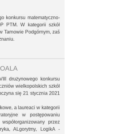
go konkursu matematyczno-
P PTM. W kategorii szkół
w Tarnowie Podgórnym, zaś
znaniu.
 KOALA
VIII drużynowego konkursu
zniów wielkopolskich szkół
oczyna się 21 stycznia 2021
kowe, a laureaci w kategorii
ratoryjne w postępowaniu
t współorganizowany przez
yka, ALgorytmy, LogikA -