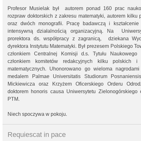
Profesor Musielak był autorem ponad 160 prac nauk
rozpraw doktorskich z zakresu matematyki, autorem kilku
oraz dwóch monografii. Pracę badawczą i kształceni
intensywną działalnością organizacyjną. Na Uniwersyt
prorektora ds. współpracy z zagranicą, dziekana Wydz
dyrektora Instytutu Matematyki. Był prezesem Polskiego 
członkiem Centralnej Komisji d.s. Tytułu Naukowego
członkiem komitetów redakcyjnych kilku polskich i
matematycznych. Uhonorowano go wieloma nagrodami
medalem Palmae Universitatis Studiorum Posnaniensi
Mickiewicza oraz Krzyżem Oficerskiego Orderu Odrod
doktorem honoris causa Uniwersytetu Zielonogórskiego
PTM.
Niech spoczywa w pokoju.
Requiescat in pace