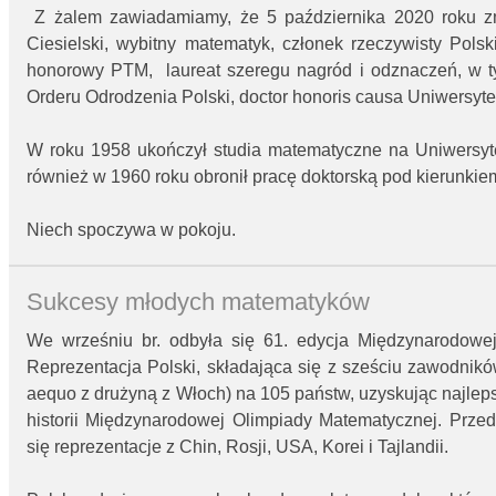
Z żalem zawiadamiamy, że 5 października 2020 roku zma
Ciesielski, wybitny matematyk, członek rzeczywisty Pols
honorowy PTM, laureat szeregu nagród i odznaczeń, w 
Orderu Odrodzenia Polski, doctor honoris causa Uniwersyt
W roku 1958 ukończył studia matematyczne na Uniwersyt
również w 1960 roku obronił pracę doktorską pod kierunkiem
Niech spoczywa w pokoju.
Sukcesy młodych matematyków
We wrześniu br. odbyła się 61. edycja Międzynarodowej
Reprezentacja Polski, składająca się z sześciu zawodników
aequo z drużyną z Włoch) na 105 państw, uzyskując najleps
historii Międzynarodowej Olimpiady Matematycznej. Prze
się reprezentacje z Chin, Rosji, USA, Korei i Tajlandii.