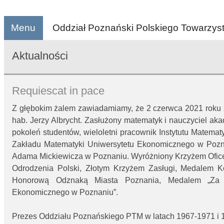
Menu
Oddział Poznański Polskiego Towarzy
Aktualności
Requiescat in pace
Z głębokim żalem zawiadamiamy, że 2 czerwca 2021 roku zm
hab. Jerzy Albrycht. Zasłużony matematyk i nauczyciel a
pokoleń studentów, wieloletni pracownik Instytutu Matematy
Zakładu Matematyki Uniwersytetu Ekonomicznego w Pozna
Adama Mickiewicza w Poznaniu. Wyróżniony Krzyżem Ofice
Odrodzenia Polski, Złotym Krzyżem Zasługi, Medalem Ko
Honorową Odznaką Miasta Poznania, Medalem „Za Z
Ekonomicznego w Poznaniu”.
Prezes Oddziału Poznańskiego PTM w latach 1967-1971 i 1