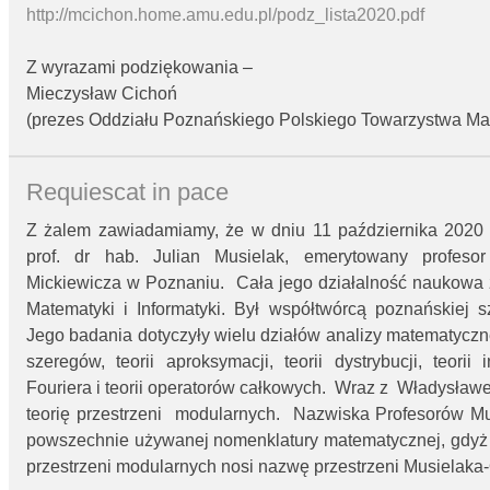
http://mcichon.home.amu.edu.pl/podz_lista2020.pdf
Z wyrazami podziękowania –
Mieczysław Cichoń
(prezes Oddziału Poznańskiego Polskiego Towarzystwa M
Requiescat in pace
Z żalem zawiadamiamy, że w dniu 11 października 2020 r
prof. dr hab. Julian Musielak, emerytowany profeso
Mickiewicza w Poznaniu. Cała jego działalność naukowa
Matematyki i Informatyki. Był współtwórcą poznańskiej sz
Jego badania dotyczyły wielu działów analizy matematyczne
szeregów, teorii aproksymacji, teorii dystrybucji, teorii i
Fouriera i teorii operatorów całkowych. Wraz z Władysła
teorię przestrzeni modularnych. Nazwiska Profesorów Mus
powszechnie używanej nomenklatury matematycznej, gdyż
przestrzeni modularnych nosi nazwę przestrzeni Musielaka-