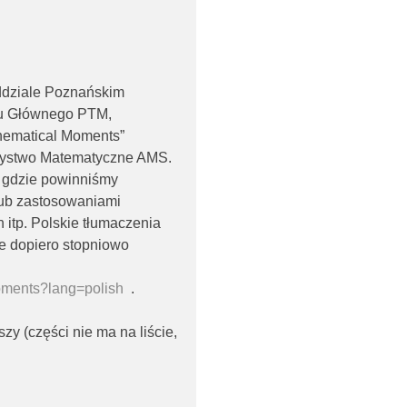
ddziale Poznańskim
du Głównego PTM,
thematical Moments”
rzystwo Matematyczne AMS.
, gdzie powinniśmy
lub zastosowaniami
 itp. Polskie tłumaczenia
e dopiero stopniowo
oments?lang=polish
.
y (części nie ma na liście,