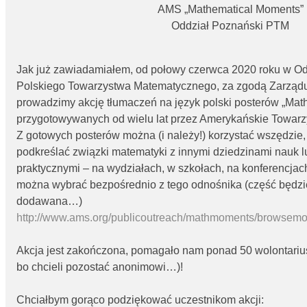
AMS „Mathematical Moments”
Oddział Poznański PTM
Jak już zawiadamiałem, od połowy czerwca 2020 roku w O
Polskiego Towarzystwa Matematycznego, za zgodą Zarzą
prowadzimy akcję tłumaczeń na język polski posterów „Ma
przygotowywanych od wielu lat przez Amerykańskie Towa
Z gotowych posterów można (i należy!) korzystać wszędzie
podkreślać związki matematyki z innymi dziedzinami nauk 
praktycznymi – na wydziałach, w szkołach, na konferencjach
można wybrać bezpośrednio z tego odnośnika (część będzi
dodawana…)
http://www.ams.org/publicoutreach/mathmoments/browsem
Akcja jest zakończona, pomagało nam ponad 50 wolontariusz
bo chcieli pozostać anonimowi…)!
Chciałbym gorąco podziękować uczestnikom akcji: