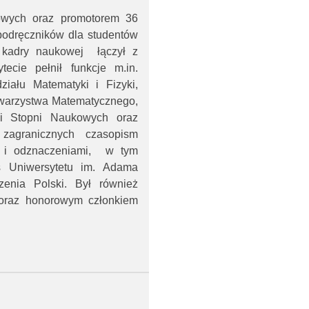
owych oraz promotorem 36
 podręczników dla studentów
e kadry naukowej łączył z
ecie pełnił funkcje m.in.
iału Matematyki i Fizyki,
Towarzystwa Matematycznego,
 i Stopni Naukowych oraz
 zagranicznych czasopism
 i odznaczeniami, w tym
s Uniwersytetu im. Adama
zenia Polski. Był również
 oraz honorowym członkiem