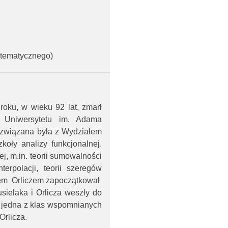
atematycznego)
oku, w wieku 92 lat, zmarł
r Uniwersytetu im. Adama
 związana była z Wydziałem
koły analizy funkcjonalnej.
j, m.in. teorii sumowalności
nterpolacji, teorii szeregów
wem Orliczem zapoczątkował
ielaka i Orlicza weszły do
 jedna z klas wspomnianych
Orlicza.