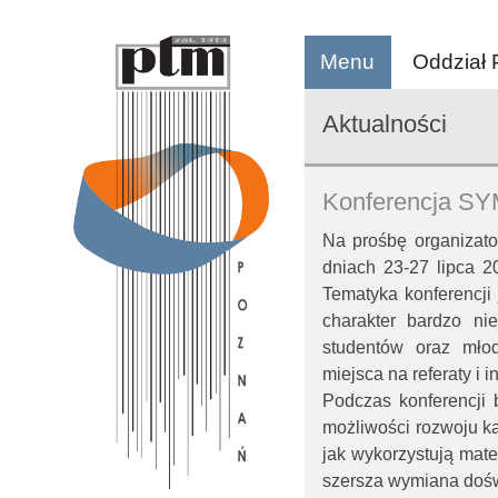
Menu
Oddział
Aktualności
Konferencja SY
Na prośbę organizat
dniach 23-27 lipca 
Tematyka konferencji j
charakter bardzo ni
studentów oraz mło
miejsca na referaty i i
Podczas konferencji
możliwości rozwoju ka
jak wykorzystują mate
szersza wymiana doś