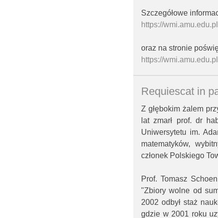
Szczegółowe informac
https://wmi.amu.edu.p
oraz na stronie poświ
https://wmi.amu.edu.p
Requiescat in p
Z głębokim żalem prz
lat zmarł prof. dr h
Uniwersytetu im. Ada
matematyków, wybitny
członek Polskiego To
Prof. Tomasz Schoen 
"Zbiory wolne od sum
2002 odbył staż nauk
gdzie w 2001 roku uz