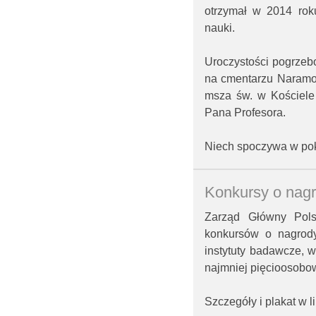
otrzymał w 2014 rok
nauki.
Uroczystości pogrzeb
na cmentarzu Naramow
msza św. w Kościele
Pana Profesora.
Niech spoczywa w pok
Konkursy o nag
Zarząd Główny Pols
konkursów o nagro
instytuty badawcze, w
najmniej pięcioosobo
Szczegóły i plakat w l