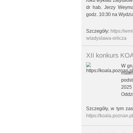
roku wykład zatytułow
dr hab. Jerzy Weyma
godz. 10:30
na Wydzia
Szczegóły:
https://wm
wladyslawa-orlicza
XII konkurs KO
W gru
mate
podst
2025 
Oddzi
Szczegóły, w tym zas
https://koala.poznan.p