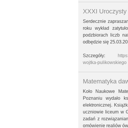
XXXI Uroczysty 
Serdecznie zaprasza
roku wykład zatytu
podzbiorach liczb na
odbędzie się 25.03.20
Szczegóły:
http
wojtka-pulikowskiego
Matematyka da
Koło Naukowe Mat
Poznaniu wydało ks
elektronicznej. Książ
uczniowie liceum w G
zadań z rozwiązaniam
omówienie realiów ów